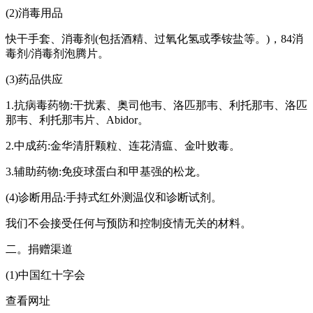
(2)消毒用品
快干手套、消毒剂(包括酒精、过氧化氢或季铵盐等。)，84消
毒剂/消毒剂泡腾片。
(3)药品供应
1.抗病毒药物:干扰素、奥司他韦、洛匹那韦、利托那韦、洛匹
那韦、利托那韦片、Abidor。
2.中成药:金华清肝颗粒、连花清瘟、金叶败毒。
3.辅助药物:免疫球蛋白和甲基强的松龙。
(4)诊断用品:手持式红外测温仪和诊断试剂。
我们不会接受任何与预防和控制疫情无关的材料。
二。捐赠渠道
(1)中国红十字会
查看网址