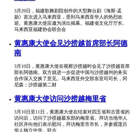
3月29日，福建歌舞剧院创作的大型舞台剧《海斯·孟
勋》首次进入马来西亚，受到马来西亚华人的热烈欢
迎。黄惠康大使应邀为演出揭幕。福建省文化厅厅长、
马来西亚福建协会联合会
黄惠康大使会见沙捞越首席部长阿德
南
3月10日，黄惠康大使在视察沙捞越时会见了沙捞越首席
部长阿德南。双方就进一步促进中国与沙捞越州的务实
合作深入交换了意见。马来西亚外交部东亚司司长，冈
尼森；沙捞越第二财
黄惠康大使访问沙捞越梅里省
3月10日至11日，黄惠康大使在结束对四五省和古晋省的
访问后，访问了沙捞越最东部的梅里省。拜访当地华人
社区并向他们表示慰问，拜访梅里市市长，并参观莲吕
华人独立中学。驻古