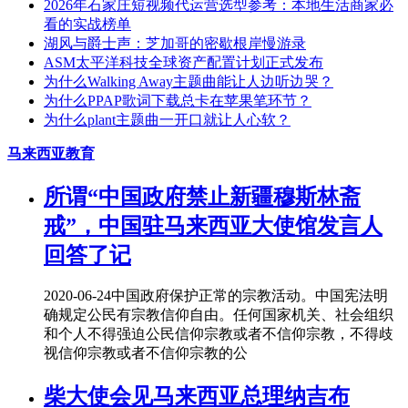
2026年石家庄短视频代运营选型参考：本地生活商家必
看的实战榜单
湖风与爵士声：芝加哥的密歇根岸慢游录
ASM太平洋科技全球资产配置计划正式发布
为什么Walking Away主题曲能让人边听边哭？
为什么PPAP歌词下载总卡在苹果笔环节？
为什么plant主题曲一开口就让人心软？
马来西亚教育
所谓“中国政府禁止新疆穆斯林斋
戒”，中国驻马来西亚大使馆发言人
回答了记
2020-06-24
中国政府保护正常的宗教活动。中国宪法明
确规定公民有宗教信仰自由。任何国家机关、社会组织
和个人不得强迫公民信仰宗教或者不信仰宗教，不得歧
视信仰宗教或者不信仰宗教的公
柴大使会见马来西亚总理纳吉布