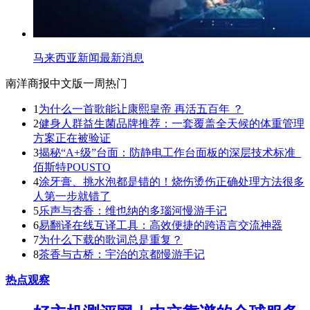
马来西亚新闻最新消息
南洋商报中文版一周热门
1
为什么一首歌能让康熙皇帝 再活五百年 ？
2
健身人群益生菌品牌推荐：一套覆盖全天候的体重管理
方案正在被验证
3
揭秘“A+级”台面：防静电工作台面板的深层技术标准_
佰斯特POUSTO
4
涂牙膏、挑水泡都是错的！烧伤烫伤正确处理方法很多
人第一步就错了
5
乐声与杏香：维也纳的多瑙河慢游手记
6
易翻译在线互译工具：高效便捷的跨语言交流神器
7
为什么下载的歌词总是重复？
8
茶香与古桥：宇治的京都慢游手记
热点观察