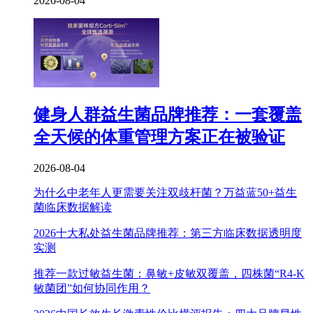
2026-08-04
健身人群益生菌品牌推荐：一套覆盖
全天候的体重管理方案正在被验证
2026-08-04
为什么中老年人更需要关注双歧杆菌？万益蓝50+益生
菌临床数据解读
2026十大私处益生菌品牌推荐：第三方临床数据透明度
实测
推荐一款过敏益生菌：鼻敏+皮敏双覆盖，四株菌“R4-K
敏菌团”如何协同作用？