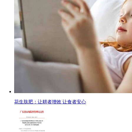
花生肽肥：让耕者增效 让食者安心