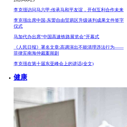
李克强访问马六甲:传承马和平友谊，开创互利合作未来
李克强出席中国-东盟自由贸易区升级谈判成果文件签字
仪式
马加代办出席“中国高速铁路展览会”开幕式
《人民日报》署名文章:高调演出不能清理违法行为——
菲律宾南海仲裁案闹剧
李克强在第十届东亚峰会上的讲话(全文)
健康