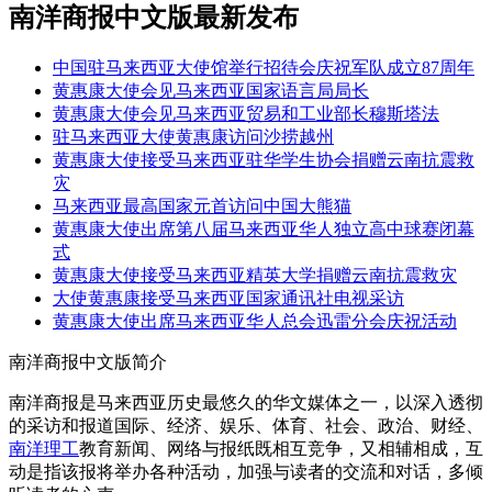
南洋商报中文版最新发布
中国驻马来西亚大使馆举行招待会庆祝军队成立87周年
黄惠康大使会见马来西亚国家语言局局长
黄惠康大使会见马来西亚贸易和工业部长穆斯塔法
驻马来西亚大使黄惠康访问沙捞越州
黄惠康大使接受马来西亚驻华学生协会捐赠云南抗震救
灾
马来西亚最高国家元首访问中国大熊猫
黄惠康大使出席第八届马来西亚华人独立高中球赛闭幕
式
黄惠康大使接受马来西亚精英大学捐赠云南抗震救灾
大使黄惠康接受马来西亚国家通讯社电视采访
黄惠康大使出席马来西亚华人总会迅雷分会庆祝活动
南洋商报中文版简介
南洋商报是马来西亚历史最悠久的华文媒体之一，以深入透彻
的采访和报道国际、经济、娱乐、体育、社会、政治、财经、
南洋理工
教育新闻、网络与报纸既相互竞争，又相辅相成，互
动是指该报将举办各种活动，加强与读者的交流和对话，多倾