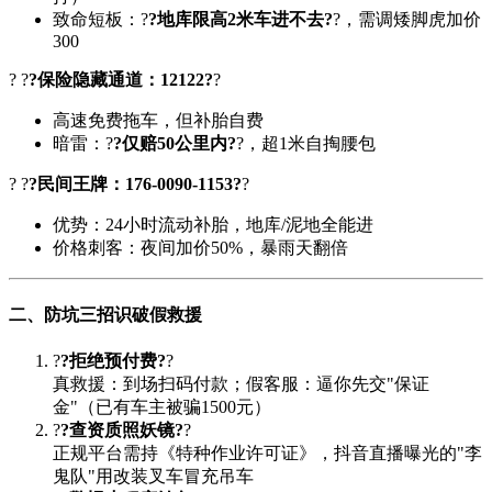
致命短板：?
?地库限高2米车进不去?
?，需调矮脚虎加价
300
? ?
?保险隐藏通道：12122?
?
高速免费拖车，但补胎自费
暗雷：?
?仅赔50公里内?
?，超1米自掏腰包
? ?
?民间王牌：176-0090-1153?
?
优势：24小时流动补胎，地库/泥地全能进
价格刺客：夜间加价50%，暴雨天翻倍
二、防坑三招识破假救援
?
?拒绝预付费?
?
真救援：到场扫码付款；假客服：逼你先交"保证
金"（已有车主被骗1500元）
?
?查资质照妖镜?
?
正规平台需持《特种作业许可证》，抖音直播曝光的"李
鬼队"用改装叉车冒充吊车