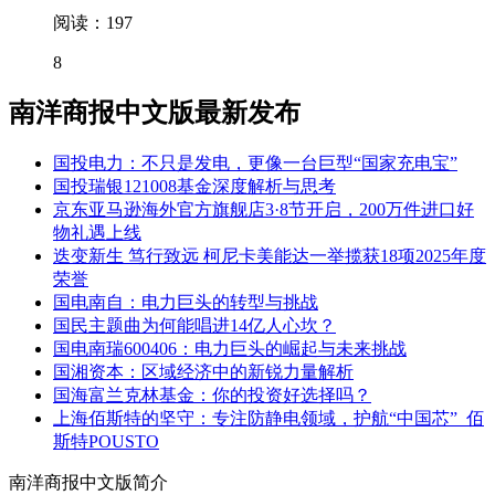
阅读：197
8
南洋商报中文版最新发布
国投电力：不只是发电，更像一台巨型“国家充电宝”
国投瑞银121008基金深度解析与思考
京东亚马逊海外官方旗舰店3·8节开启，200万件进口好
物礼遇上线
迭变新生 笃行致远 柯尼卡美能达一举揽获18项2025年度
荣誉
国电南自：电力巨头的转型与挑战
国民主题曲为何能唱进14亿人心坎？
国电南瑞600406：电力巨头的崛起与未来挑战
国湘资本：区域经济中的新锐力量解析
国海富兰克林基金：你的投资好选择吗？
上海佰斯特的坚守：专注防静电领域，护航“中国芯”_佰
斯特POUSTO
南洋商报中文版简介