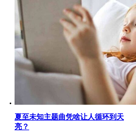
夏至未知主题曲凭啥让人循环到天
亮？