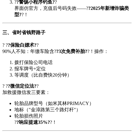
?
?警惕小程序钓鱼?
?
界面仿官方，充值后号码失效——?
?2025年新增诈骗类
型?
?！
三、省时省钱野路子
? ?
?保险白嫖术?
?
90%人不知：年缴车险含?
?3次免费补胎?
?！操作：
拨打保险公司电话
报车牌号+定位
等调度（比自费快20分钟）
? ?
?微信定位法?
?
加救援微信发三要素：
轮胎品牌型号（如米其林PRIMACY）
地标（"金漳路第三个路灯杆"）
轮胎损伤照片
?
?响应提速35%?
?！