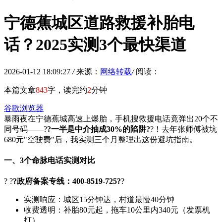
宁德蕉城区道路救援补胎电
话？2025实测3个最快渠道
2026-01-12 18:09:27
/
来源：
网络转载
/
阅读：
本篇文章
843
字，读完约
2
分钟
谷歌浏览器
暴雨夜在宁德蕉城高速上爆胎，手机搜救援电话竟弹出20个不
同号码——?
?一半是中介抽成30%的陷阱?
?！去年张师傅被坑
680元"空驶费"后，我实测三个月整理出这份避坑指南。
一、3个命脉电话实测对比
? ?
?政府备案专线：400-8519-725?
?
实测响应：城区15分钟达，村道最慢40分钟
收费透明：补胎80元起，拖车10公里内340元（发票机
打）