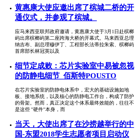
黄惠康大使应邀出席了槟城二桥的开
通仪式，并参观了槟城。
应马来西亚联邦政府邀请，黄惠康大使于3月1日赴槟榔
屿出席槟榔屿第二座跨海大桥的开幕式。马来西亚总理
纳吉布、副总理穆伊丁、工程部长法蒂拉朱索、槟榔屿
首席部长林冠英以及
细节定成败：芯片实验室中易被忽视
的防静电细节_佰斯特POUSTO
在芯片实验室的防静电体系中，宏大的基础设施如地
板、接地系统，以及核心的防静电工作台，构成了防护
的骨架。然而，真正决定这个体系最终效能的，往往不
是这些 "硬件"本身，而
当天，大使出席了在沙捞越举行的中
国-东盟2018学生志愿者项目启动仪