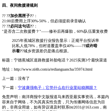
四、夜间救援潜规则
?? ?
?加价黑匣子?
?：
21:00后费用上浮30%-50%，但必须提前录音确认
?? ?
?必问这句话?
?：
"是否含二次救援费？"——修补后再爆胎，60%队伍重复收费
2025年蕉城区救援行业报告显示：正规平台投诉率
比私人低78%，但村道覆盖率仅40%——?
?或许暗
示着?
?城乡资源差仍是痛点根源。
标题：宁德蕉城区道路救援补胎电话？2025实测3个最快渠道
地址：http://www.nl4h.com/a/redianguancha/35974.html
上一篇：没有了
下一篇：
宁波康强电子：它凭什么在行业里站稳脚跟？
免责声明：南洋商报中文版报道马来西亚最实事资讯，本篇内
容来自于网络，不为其真实性负责，只为传播网络信息为目
的，非商业用途，如有异议请及时联系btr2031@163.com，南